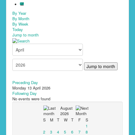
By Year
By Month
By Week
Today
Jump to month
Jump to month
Preceding Day
Monday 13 April 2026
Following Day
No events were found
August
2026
S
M
T
W
T
F
S
1
2
3
4
5
6
7
8