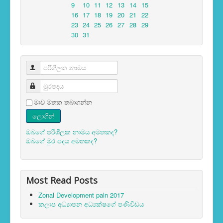
9
10
11
12
13
14
15
16
17
18
19
20
21
22
23
24
25
26
27
28
29
30
31
පරිශීලක නාමය
මුරපදය
මාව මතක තබාගන්න
ලොගින්
ඔබගේ පරිශීලක නාමය අමතකද?
ඔබගේ මුර පදය අමතකද?
Most Read Posts
Zonal Development paln 2017
කලාප අධ්‍යාපන අධ්‍යක්ෂගේ පණිවිඩය