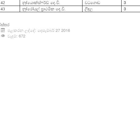
3
42
නු/යොක්ස්ෆර්ඩ් දෙ.වි.
වටගොඩ
3
43
නු/රෝයල් ප්‍රාථමික දෙ.වි.
ලිඳුල
ිස්තර
පළකරන ලද්දේ: දෙසැම්බර් 27 2016
වැදුම්: 672