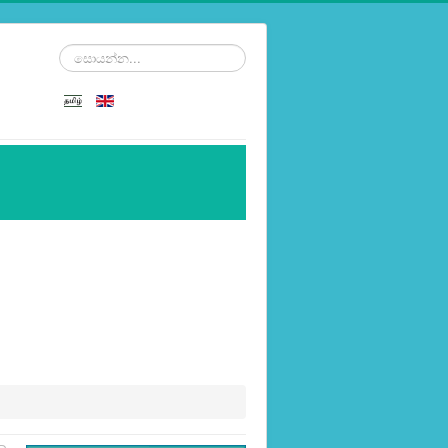
සොයන්න...