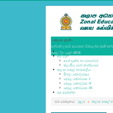
---කලාප පුවත්--
පශ්චාත් උපාධි අධ්‍යාපන ඩිප්ලෝමා (සති අන්
මුල්පිටුව
පාසල් දින දසුන 2019
අප ගැන
අපේ දැක්ම හා මෙහෙවර
කලාපීය වෙබ් කණ්ඩායම
කලාප පාසල් නාමාවලිය
සිංහල කොට්ඨාසය
දෙමළ කොට්ඨාස -I
දෙමළ කොට්ඨාස -II
දෙමළ කොට්ඨාස -III
අප අමතන්න
ඔබ මෙතැනය:
මූලය
කලාප පාසල් න