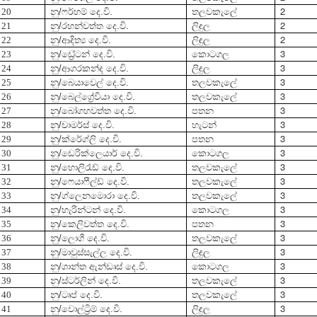
2
20
නු/ෆර්හම් දෙ.වි.
තලවකැලේ
2
21
නු/රහන්වත්ත දෙ.වි.
ලිඳුල
2
22
නු/ආදිත්‍ය දෙ.වි.
ලිඳුල
3
23
නු/ඩ්‍රේටන් දෙ.වි.
කොටගල
3
24
නු/ආගරකන්ද දෙ.වි.
ලිඳුල
3
25
නු/බෙයාවෙල් දෙ.වි.
තලවකැලේ
3
26
නු/බෙල්ග්‍රේවියා දෙ.වි.
තලවකැලේ
3
27
නු/බෝගහවත්ත දෙ.වි.
පතන
3
28
නු/චාමර්ස් දෙ.වි.
හැටන්
3
29
නු/ක්රේග්ලි දෙ.වි.
පතන
3
30
නු/ඩෙරික්ලෙයාර් දෙ.වි.
කොටගල
3
31
නු/හොලිරෑඩ් දෙ.වි.
තලවකැලේ
3
32
නු/ෆෙයාෆීල්ඩ් දෙ.වි.
තලවකැලේ
3
33
නු/ග්ලෙනමොරා දෙ.වි.
තලවකැලේ
3
34
නු/හැරින්ටන් දෙ.වි.
කොටගල
3
35
නු/කෙලිවත්ත දෙ.වි.
පතන
3
36
නු/ලොගී දෙ.වි.
තලවකැලේ
3
37
නු/මාවුස්සැල්ල දෙ.වි.
ලිඳුල
3
38
නු/ශාන්ත ඇන්ඩෘස් දෙ.වි.
කොටගල
3
39
නු/ස්ටර්ලින් දෙ.වි.
තලවකැලේ
3
40
නු/ටෘප් දෙ.වි.
තලවකැලේ
3
41
නු/වොල්ට්‍රිම් දෙ.වි.
ලිඳුල