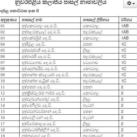
නුවරඑළිය කලාපීය පාසල් නාමාවලිය
දෙමළ කොට්ඨාස අංක II
අනු
අංකය
පාසලේ නම
පාසලේ ලිපිනය
වර්ගය
1AB
01
නු/කොටගල දෙ.ම.වි.
කොටගල
1AB
02
නු/තලවකැලේ දෙ.ම.වි.
තලවකැලේ
1AB
03
නු/කේම්බ්‍රිජ් දෙ.වි.
කොටගල
1C
04
නු/දිඹූල දෙ.වි.
පතන
1C
05
නු/සරස්වතී දෙ.ම.වි.
ලිඳුල
1C
06
නු/භාරතී දෙ.ම.වි.
තලවකැලේ
1C
07
නු/වටගොඩ දෙ.ම.වි
වටගොඩ
1C
08
නු/යදන්සයිඩ් දෙ.ම.වි.
කොටගල
1C
09
නු/ශාන්ත ක්ලෙයාර් දෙ.ම.වි.
තලවකැලේ
1C
10
නු/ශාන්ත පැට්‍රික් දෙ.වි.
තලවකැලේ
2
11
නු/පතන දෙ.ම.වි.
පතන
2
12
නු/ක්‍රිස්ට්ලර්ස් ෆාර්ම් දෙ.වි.
කොටගල
2
13
නු/එල්ඩන්හෝල් දෙ.වි.
ලිඳුල
2
14
නු/මේෆීල්ඩ් දෙ.වි.
හැටන්
2
15
නු/මව්න්ට්වර්නන් දෙ.වි.
පතන
2
16
නු/වෙලිංටන් දෙ.වි.
හැටන්
2
17
නු/විවේකාලය දෙ.වි.
ලිඳුල
2
18
නු/ස්ටෝනික්ලිෆ් දෙ.වි.
කොටගල
2
19
නු/නාමගල් දෙ.වි.
තලවකැලේ