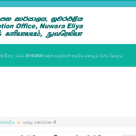
ත) සිංහල මාධ්‍ය 2019/2020 සඳහා අයදුම්පත් කැඳවීම කොළඹ විශ්ව විද්‍යාලය
ාමාවලිය
දෙමළ කොට්ඨාස -II